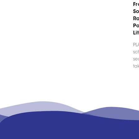
Fr
So
R
Po
Li
PL
sc
se
tak