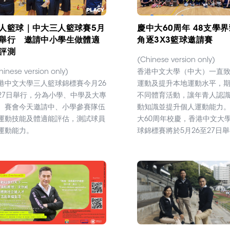
人籃球｜中大三人籃球賽5月
慶中大60周年 48支學
舉行 邀請中小學生做體適
角逐3X3籃球邀請賽
評測
(Chinese version only)
hinese version only)
香港中文大學（中大）一直
港中文大學三人籃球錦標賽今月26
運動及提升本地運動水平，
27日舉行，分為小學、中學及大專
不同體育活動，讓年青人認
。賽會今天邀請中、小學參賽隊伍
動知識並提升個人運動能力
運動技能及體適能評估，測試球員
大60周年校慶，香港中文大
運動能力。
球錦標賽將於5月26至27日