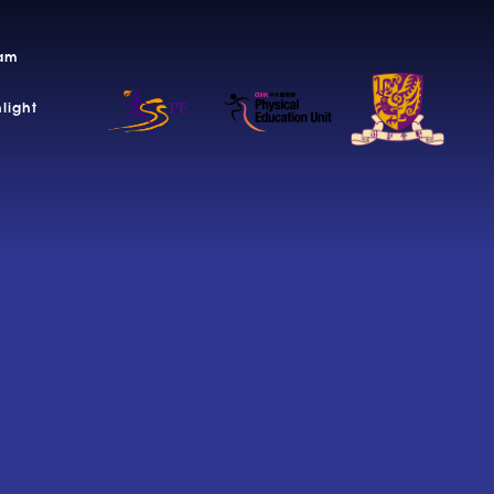
am
hlight