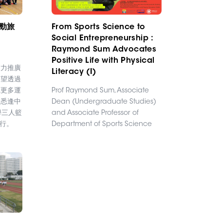
界勁旅
From Sports Science to
Social Entrepreneurship :
Raymond Sum Advocates
Positive Life with Physical
致力推廣
Literacy (I)
期望透過
識更多運
Prof Raymond Sum, Associate
。悉逢中
Dean (Undergraduate Studies)
學三人籃
and Associate Professor of
舉行。
Department of Sports Science