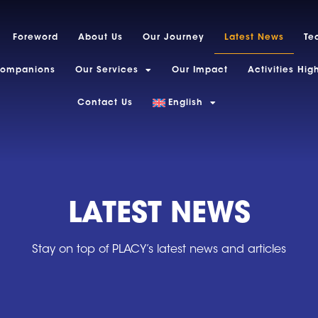
Foreword
About Us
Our Journey
Latest News
Te
Companions
Our Services
Our Impact
Activities Hig
Contact Us
English
LATEST NEWS
Stay on top of PLACY’s latest news and articles