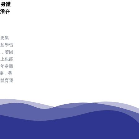
倡身體
潛在
能更集
激起學習
生，若因
際上也能
少年身體
董事，香
及體育運