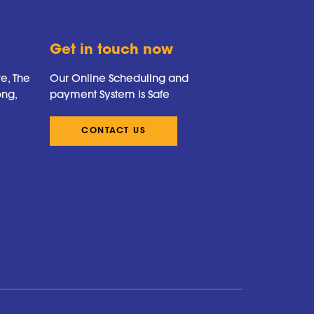
Get in touch now
re, The
Our Online Scheduling and
ong,
payment System is Safe
CONTACT US