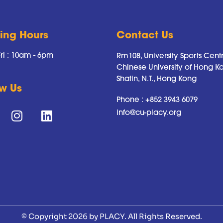
ing Hours
Contact Us
ri : 10am - 6pm
Rm108, University Sports Cent
Chinese University of Hong K
Shatin, N.T., Hong Kong
ow Us
Phone :
+852 3943 6079
info@cu-placy.org
© Copyright 2026 by PLACY. All Rights Reserved.