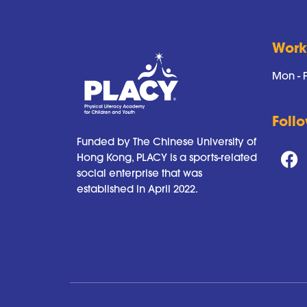
Work
Mon - F
Foll
Funded by The Chinese University of
Hong Kong, PLACY is a sports-related
social enterprise that was
established in April 2022.