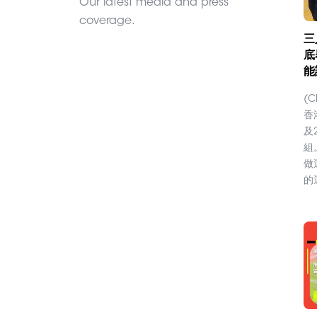
Our latest media and press
coverage.
三
底
能
(C
香
及
組
做
的