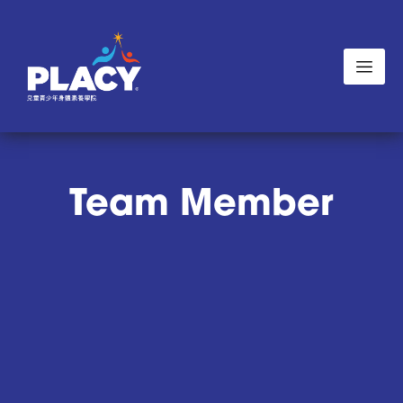
彙整:
Team Member