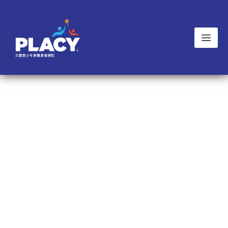
歡迎來到兒童青少年身體素養學院
（PLACY）
PLACY成立於2022年4月，是首家由香港中文大學資助
與體育相關的社會企業。PLACY旨在透過身體素養、
體適能及運動才能評估相關的測試、認證、獎勵、排名
以及諮詢和轉介服務，為本港培育健康、自信、快樂和