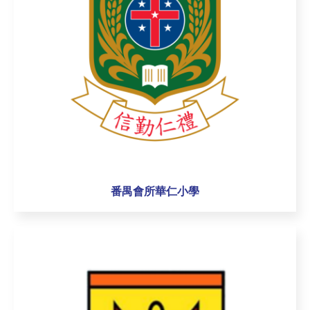
番禺會所華仁小學