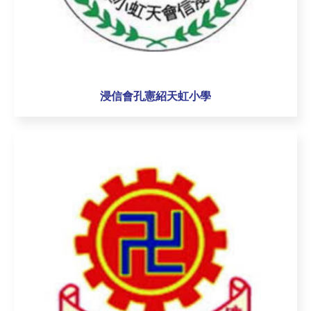
浸信會孔憲紹天虹小學