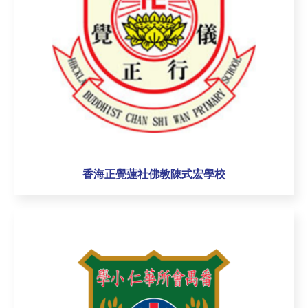
香海正覺蓮社佛教陳式宏學校